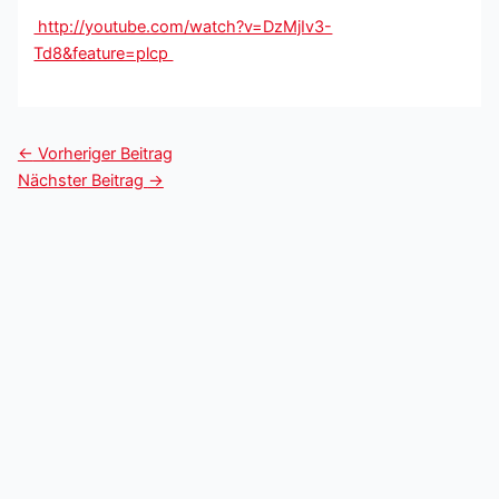
http://youtube.com/watch?v=DzMjIv3-
Td8&feature=plcp
←
Vorheriger Beitrag
Nächster Beitrag
→