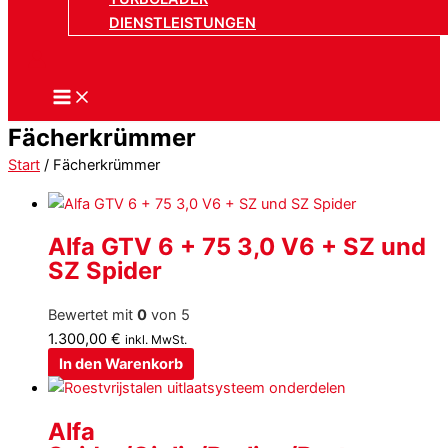
DIENSTLEISTUNGEN
Fächerkrümmer
Start
/ Fächerkrümmer
Alfa GTV 6 + 75 3,0 V6 + SZ und
SZ Spider
Bewertet mit
0
von 5
1.300,00
€
inkl. MwSt.
In den Warenkorb
Alfa