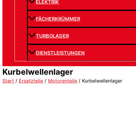
ELEKTRIK
FÄCHERKRÜMMER
TURBOLADER
DIENSTLEISTUNGEN
Kurbelwellenlager
Start
/
Ersatzteile
/
Motorenteile
/ Kurbelwellenlager