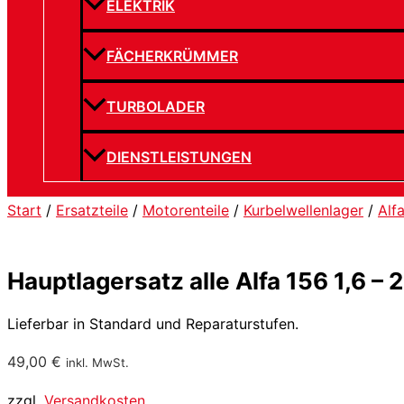
ELEKTRIK
FÄCHERKRÜMMER
TURBOLADER
DIENSTLEISTUNGEN
Start
/
Ersatzteile
/
Motorenteile
/
Kurbelwellenlager
/
Alf
Hauptlagersatz alle Alfa 156 1,6 – 
Lieferbar in Standard und Reparaturstufen.
49,00
€
inkl. MwSt.
zzgl.
Versandkosten