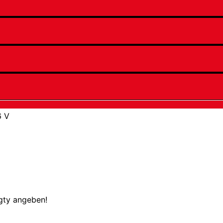
6 V
ugty angeben!