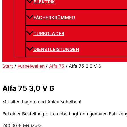
ELEKTRIK
FÄCHERKRÜMMER
TURBOLADER
DIENSTLEISTUNGEN
Start
/
Kurbelwellen
/
Alfa 75
/ Alfa 75 3,0 V 6
Alfa 75 3,0 V 6
Mit allen Lagern und Anlaufscheiben!
Bei einer Bestellung bitte unbedingt den genauen Fahrze
740,00
€
inkl. MwSt.