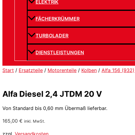
ELEKTRIK
FÄCHERKRÜMMER
TURBOLADER
DIENSTLEISTUNGEN
Start
/
Ersatzteile
/
Motorenteile
/
Kolben
/
Alfa 156 (932)
Alfa Diesel 2,4 JTDM 20 V
Von Standard bis 0,60 mm Übermaß lieferbar.
165,00
€
inkl. MwSt.
zzgl.
Versandkosten