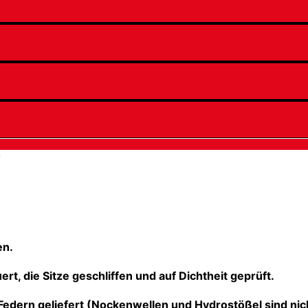
V
en.
rt, die Sitze geschliffen und auf Dichtheit geprüft.
 Federn geliefert (Nockenwellen und Hydrostößel sind nic