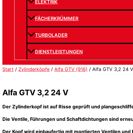
ELEKTRIK
FÄCHERKRÜMMER
TURBOLADER
DIENSTLEISTUNGEN
Start
/
Zylinderköpfe
/
Alfa GTV (916)
/ Alfa GTV 3,2 24 
Alfa GTV 3,2 24 V
Der Zylinderkopf ist auf Risse geprüft und plangeschliff
Die Ventile, Führungen und Schaftdichtungen sind erneue
Der Kopf wird einbaufertig mit montierten Ventilen und