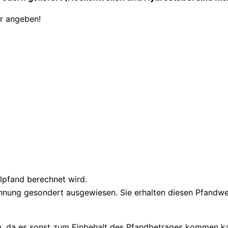
er angeben!
eilpfand berechnet wird.
ung gesondert ausgewiesen. Sie erhalten diesen Pfandwert 
en, da es sonst zum Einbehalt des Pfandbetrages kommen ka