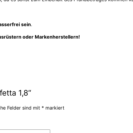
asserfrei sein
.
usrüstern oder Markenherstellern!
etta 1,8“
che Felder sind mit
*
markiert