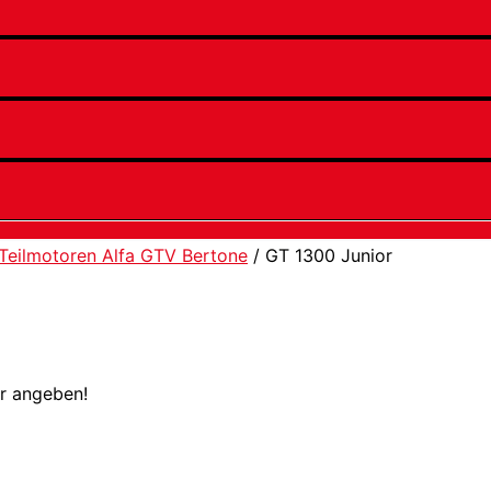
Teilmotoren Alfa GTV Bertone
/ GT 1300 Junior
er angeben!