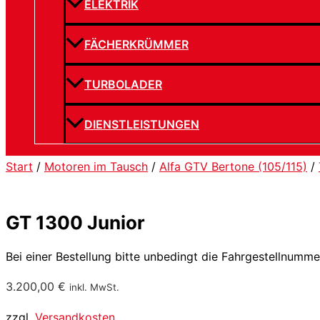
ELEKTRIK
FÄCHERKRÜMMER
TURBOLADER
DIENSTLEISTUNGEN
Start
/
Motoren im Tausch
/
Alfa GTV Bertone (105/115)
/
GT 1300 Junior
Bei einer Bestellung bitte unbedingt die Fahrgestellnumm
3.200,00
€
inkl. MwSt.
zzgl.
Versandkosten