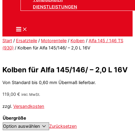
DIENSTLEISTUNGEN
Start
/
Ersatzteile
/
Motorenteile
/
Kolben
/
Alfa 145 / 146 TS
(930)
/ Kolben für Alfa 145/146/ – 2,0 L 16V
Kolben für Alfa 145/146/ – 2,0 L 16V
Von Standard bis 0,60 mm Übermaß lieferbar.
119,00
€
inkl. MwSt.
zzgl.
Versandkosten
Übergröße
Zurücksetzen