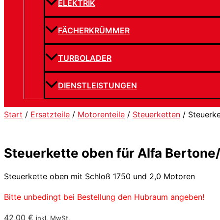
ELEKTRIK
FÄCHERKRÜMMER
TURBOLADER
DIENSTLEISTUNGEN
Start
/
Ersatzteile
/
Motorenteile
/
Steuerketten
/ Steuerke
Steuerkette oben für Alfa Bertone/
Steuerkette oben mit Schloß 1750 und 2,0 Motoren
Bitte unbedingt bei Bestellung den Hubraum angeben!
42,00
€
inkl. MwSt.