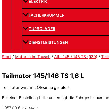
ELEKTRIK
FÄCHERKRÜMMER
TURBOLADER
DIENSTLEISTUNGEN
Start
/
Motoren im Tausch
/
Alfa 145 / 146 TS (930)
/
Teil
Teilmotor 145/146 TS 1,6 L
Teilmotor wird mit Ölwanne geliefert.
Bei einer Bestellung bitte unbedingt die Fahrgestellnumm
1.957,00
€
inkl. MwSt.